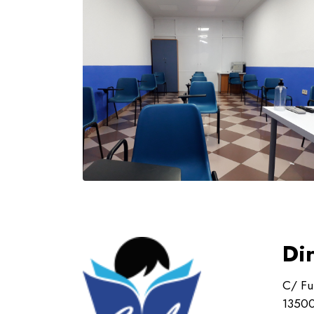
Di
C/ Fu
13500